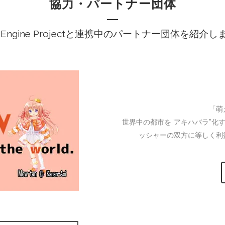
協力・パートナー団体
l Engine Projectと連携中のパートナー団体を紹介
「萌
世界中の都市を”アキハバラ”化
ッシャーの双方に等しく利